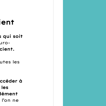
ient
 qui soit 
uro-
cient.
utes les 
ccéder à 
les 
ndément
l’on ne 