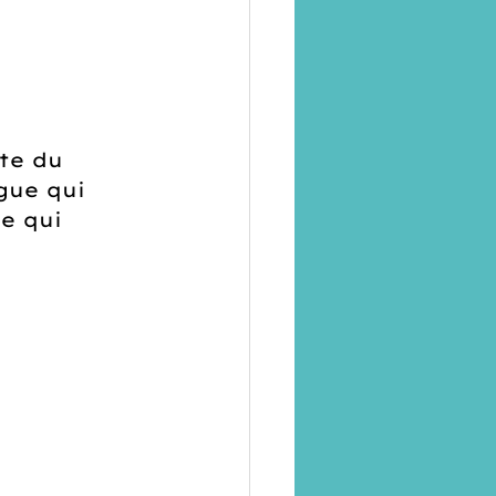
te du 
gue qui 
e qui 