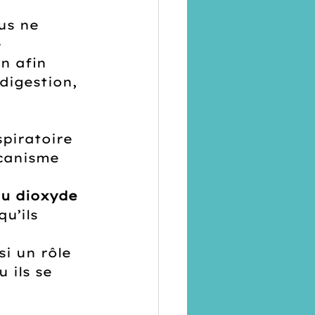
us ne 
 
n afin 
digestion, 
piratoire 
canisme 
du dioxyde 
u’ils 
i un rôle 
 ils se 