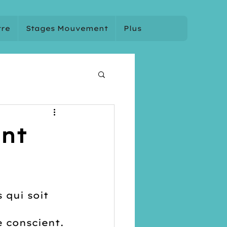
tre
Stages Mouvement
Plus
ent
 qui soit 
 conscient.