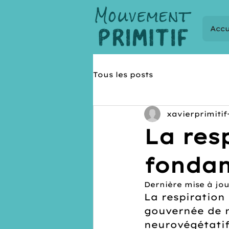
Accu
Tous les posts
xavierprimitif
La res
fondam
Dernière mise à jou
La respiration 
gouvernée de m
neurovégétatif