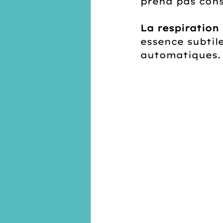
prend pas cons
La respiration
essence subtil
automatiques.