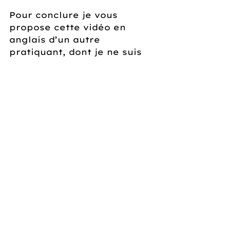
Pour conclure je vous 
propose cette vidéo en 
anglais d’un autre 
pratiquant, dont je ne suis 
pas la pratique, mais qui 
fait ici une présentation 
intéressante du mouvement 
et de plusieurs pratiquants 
(parmi lesquels Ido Portal, 
Vahva fitness,…).
https://www.youtube.com/watch
?v=vv2d1vcz9PA